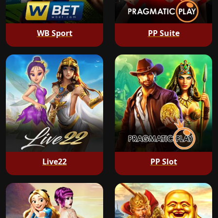
WB Sport
PP Suite
Live22
PP Slot