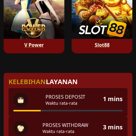
V Power
Slot88
KELEBIHAN
LAYANAN
PROSES DEPOSIT
1 mins
Waktu rata-rata
PROSES WITHDRAW
3 mins
Waktu rata-rata