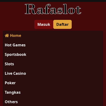
Masuk
Daftar
Home
Hot Games
Sportsbook
Slots
Live Casino
Poker
Tangkas
Others