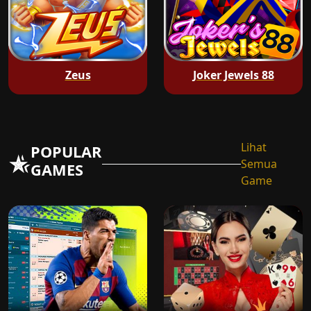
Zeus
Joker Jewels 88
Lihat
POPULAR
Semua
GAMES
Game