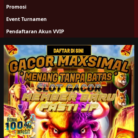
Promosi
Event Turnamen
Pendaftaran Akun VVIP