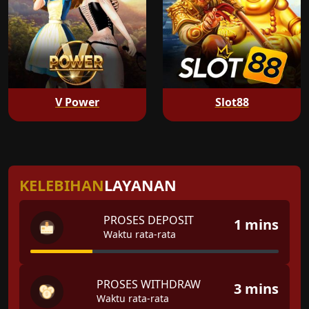
V Power
Slot88
KELEBIHAN
LAYANAN
PROSES DEPOSIT
1 mins
Waktu rata-rata
PROSES WITHDRAW
3 mins
Waktu rata-rata