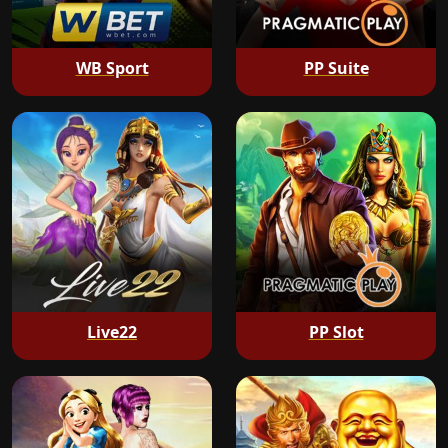
WB Sport
PP Suite
Live22
PP Slot