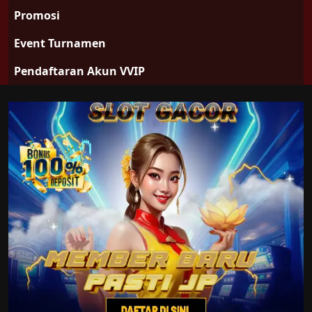
Promosi
Event Turnamen
Pendaftaran Akun VVIP