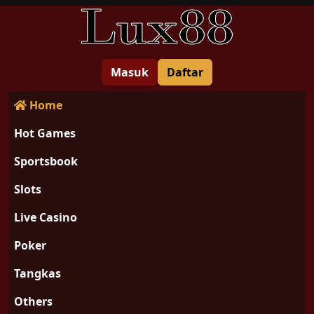
Masuk
Daftar
Home
Hot Games
Sportsbook
Slots
Live Casino
Poker
Tangkas
Others