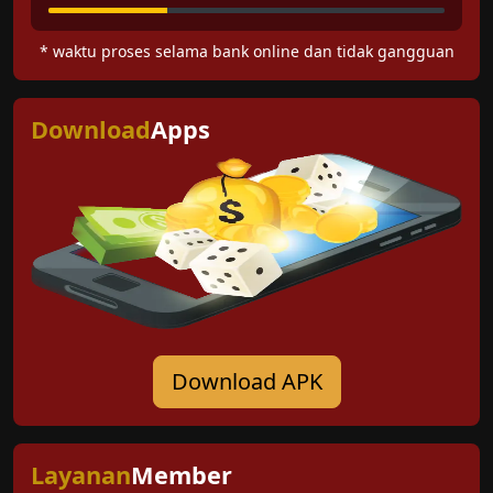
* waktu proses selama bank online dan tidak gangguan
Download
Apps
Download APK
Layanan
Member