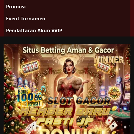
Promosi
Event Turnamen
Pendaftaran Akun VVIP