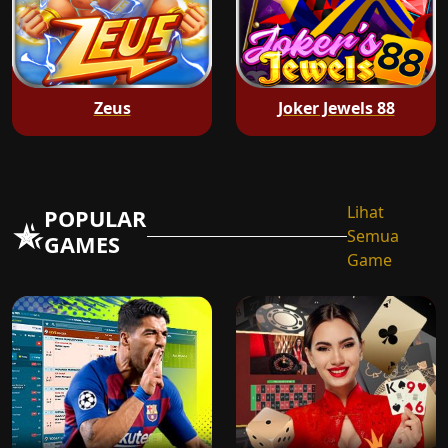
Zeus
Joker Jewels 88
Lihat
POPULAR
Semua
GAMES
Game