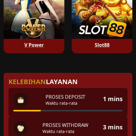
V Power
Slot88
KELEBIHAN
LAYANAN
PROSES DEPOSIT
1 mins
Waktu rata-rata
PROSES WITHDRAW
3 mins
Waktu rata-rata