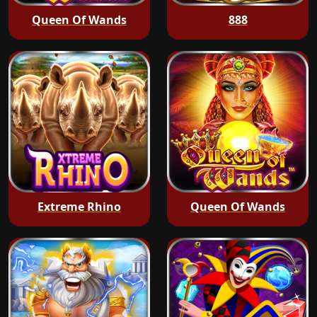
Queen Of Wands
888
Extreme Rhino
Queen Of Wands