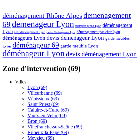
demenagement
déménagement Rhône Alpes
demenageur Lyon
69
déménagement
transport piano Lyon
Lyon
déménagement pas cher Lyon
petit déménagement Lyon
carton déménagement Lyon
devis demenageur Lyon
déménageurs Lyon
garde meubles
déménageur 69
garde meuble Lyon
Lyon
déménageur Lyon
devis déménagement Lyon
Zone d'intervention (69)
Villes
Lyon (69)
Villeurbanne (69)
Vénissieux (69)
Saint-Priest (69)
Caluire-et-Cuire (69)
Vaulx-en-Velin (69)
Bron (69)
Villefranche-sur-Saône (69)
Rillieux-la-Pape (69)
Meyzieu (69)