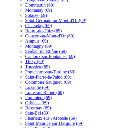
Dommartin (69)
Montanay (69)
Solaize (69)
Saint-Germain-au-Mont-d'Or (69)
Chasselay (69)
Bourg-de-Thizy(69)
Couzon-au-Mont-d'Or (69)
Ampuis (69)
Montagny (69)
Sérézin-du-Rhône (69)
Cailloux-sur-Fontaines (69)
Thizy (69)
Toussieu (69)
Pontcharra-sur-Turdine (69)
Saint-Pierre-la-Palud (69)
Colombier-Saugnieu (69)
Lozanne (69)
Loire-sur-Rhône (69)
Pommiers (69)
Orliénas (69)
Bessenay (69)
Sain-Bel (69)
Fleurieux-sur-l'Arbresle (69)
Saint-Maurice-sur-Dargoire (69)