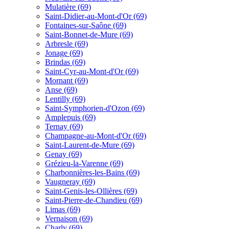
Mulatière (69)
Saint-Didier-au-Mont-d'Or (69)
Fontaines-sur-Saône (69)
Saint-Bonnet-de-Mure (69)
Arbresle (69)
Jonage (69)
Brindas (69)
Saint-Cyr-au-Mont-d'Or (69)
Mornant (69)
Anse (69)
Lentilly (69)
Saint-Symphorien-d'Ozon (69)
Amplepuis (69)
Ternay (69)
Champagne-au-Mont-d'Or (69)
Saint-Laurent-de-Mure (69)
Genay (69)
Grézieu-la-Varenne (69)
Charbonnières-les-Bains (69)
Vaugneray (69)
Saint-Genis-les-Ollières (69)
Saint-Pierre-de-Chandieu (69)
Limas (69)
Vernaison (69)
Charly (69)