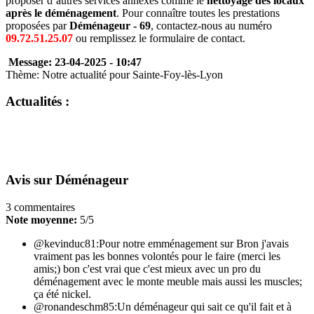
proposer d’autres services annexes comme le
nettoyage des locaux
après le déménagement
. Pour connaître toutes les prestations
proposées par
Déménageur - 69
, contactez-nous au numéro
09.72.51.25.07
ou remplissez le formulaire de contact.
Message: 23-04-2025 - 10:47
Thème: Notre actualité pour Sainte-Foy-lès-Lyon
Actualités :
Avis sur
Déménageur
3
commentaires
Note moyenne:
5
/
5
@kevinduc81:
Pour notre emménagement sur Bron j'avais
vraiment pas les bonnes volontés pour le faire (merci les
amis;) bon c'est vrai que c'est mieux avec un pro du
déménagement avec le monte meuble mais aussi les muscles;
ça été nickel.
@ronandeschm85:
Un déménageur qui sait ce qu'il fait et à