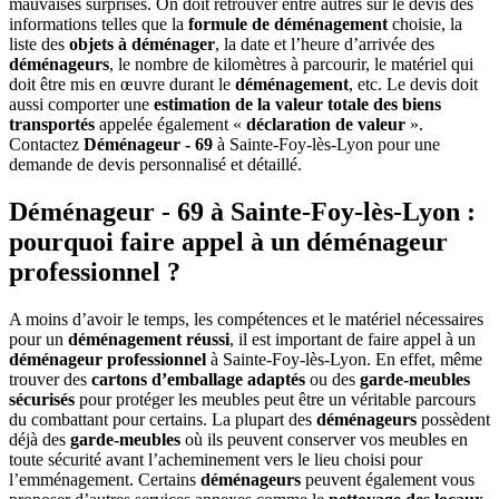
mauvaises surprises. On doit retrouver entre autres sur le devis des
informations telles que la
formule de déménagement
choisie, la
liste des
objets à déménager
, la date et l’heure d’arrivée des
déménageurs
, le nombre de kilomètres à parcourir, le matériel qui
doit être mis en œuvre durant le
déménagement
, etc. Le devis doit
aussi comporter une
estimation de la valeur totale des biens
transportés
appelée également «
déclaration de valeur
».
Contactez
Déménageur - 69
à Sainte-Foy-lès-Lyon pour une
demande de devis personnalisé et détaillé.
Déménageur - 69 à Sainte-Foy-lès-Lyon :
pourquoi faire appel à un déménageur
professionnel ?
A moins d’avoir le temps, les compétences et le matériel nécessaires
pour un
déménagement réussi
, il est important de faire appel à un
déménageur professionnel
à Sainte-Foy-lès-Lyon. En effet, même
trouver des
cartons d’emballage adaptés
ou des
garde-meubles
sécurisés
pour protéger les meubles peut être un véritable parcours
du combattant pour certains. La plupart des
déménageurs
possèdent
déjà des
garde-meubles
où ils peuvent conserver vos meubles en
toute sécurité avant l’acheminement vers le lieu choisi pour
l’emménagement. Certains
déménageurs
peuvent également vous