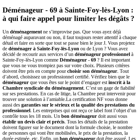
Déménageur - 69 à Sainte-Foy-lès-Lyon :
à qui faire appel pour limiter les dégâts ?
Un
déménagement
ne s’improvise pas. Que vous ayez déjà
déménagé auparavant ou non, il faut toujours rester attentif à chaque
détail et faire en sorte que tout se passe bien le jour J. Vous projetez
de
déménager à Sainte-Foy-lès-Lyon
ou de Lyon ? Vous avez
décidé de recourir aux services d’un
déménageur professionnel
à
Sainte-Foy-lès-Lyon comme
Déménageur - 69
? Il est important
que vous ne vous trompiez pas sur votre choix. Plusieurs critères
doivent être pris en compte pour
choisir son déménageur
. Tout
d’abord, choisissez un professionnel certifié. Vérifiez bien que le
déménageur
que vous êtes sur le point d’engager est
inscrit à la
Chambre syndicale du déménagement
. C’est un gage de fiabilité
sur ses prestations. En cas de litige, la Chambre peut intervenir pour
trouver une solution à l’amiable.La certification NF vous donne
aussi des
garanties sur le sérieux et la qualité des prestations du
professionnel
. Les entreprises qui ont reçu ce label font l’objet d’un
contrôle tous les 18 mois. Un
bon déménageur
doit aussi vous
établir un devis clair et précis
. Tous les détails de la prestation
doivent figurer sur le document dont la formule choisie, le nombre
de personnes qui vont être mobilisées, le prix de la prestation, la
durée estimée, etc. Enfin, un
bon déménageur
doit être assuré. Les