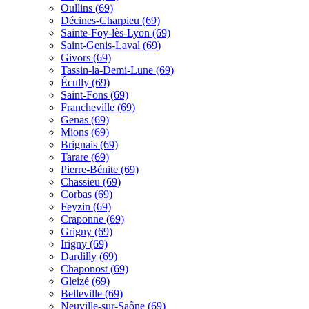
Oullins (69)
Décines-Charpieu (69)
Sainte-Foy-lès-Lyon (69)
Saint-Genis-Laval (69)
Givors (69)
Tassin-la-Demi-Lune (69)
Écully (69)
Saint-Fons (69)
Francheville (69)
Genas (69)
Mions (69)
Brignais (69)
Tarare (69)
Pierre-Bénite (69)
Chassieu (69)
Corbas (69)
Feyzin (69)
Craponne (69)
Grigny (69)
Irigny (69)
Dardilly (69)
Chaponost (69)
Gleizé (69)
Belleville (69)
Neuville-sur-Saône (69)