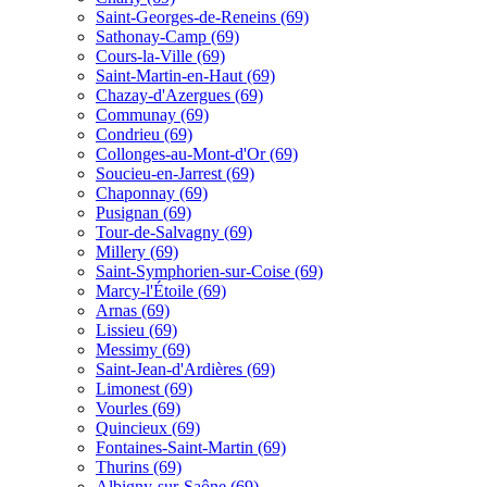
Saint-Georges-de-Reneins (69)
Sathonay-Camp (69)
Cours-la-Ville (69)
Saint-Martin-en-Haut (69)
Chazay-d'Azergues (69)
Communay (69)
Condrieu (69)
Collonges-au-Mont-d'Or (69)
Soucieu-en-Jarrest (69)
Chaponnay (69)
Pusignan (69)
Tour-de-Salvagny (69)
Millery (69)
Saint-Symphorien-sur-Coise (69)
Marcy-l'Étoile (69)
Arnas (69)
Lissieu (69)
Messimy (69)
Saint-Jean-d'Ardières (69)
Limonest (69)
Vourles (69)
Quincieux (69)
Fontaines-Saint-Martin (69)
Thurins (69)
Albigny-sur-Saône (69)